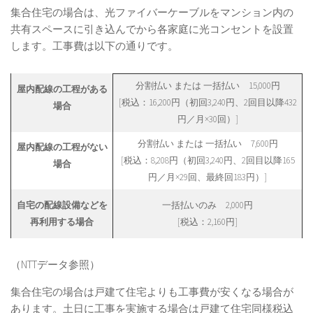
集合住宅の場合は、光ファイバーケーブルをマンション内の
共有スペースに引き込んでから各家庭に光コンセントを設置
します。工事費は以下の通りです。
分割払い または 一括払い 15,000円
屋内配線の工程がある
[税込：16,200円（初回3,240円、2回目以降432
場合
円／月×30回）]
分割払い または 一括払い 7,600円
屋内配線の工程がない
[税込：8,208円（初回3,240円、2回目以降165
場合
円／月×29回、最終回183円）]
自宅の配線設備などを
一括払いのみ 2,000円
再利用する場合
[税込：2,160円]
（NTTデータ参照）
集合住宅の場合は戸建て住宅よりも工事費が安くなる場合が
あります。土日に工事を実施する場合は戸建て住宅同様税込