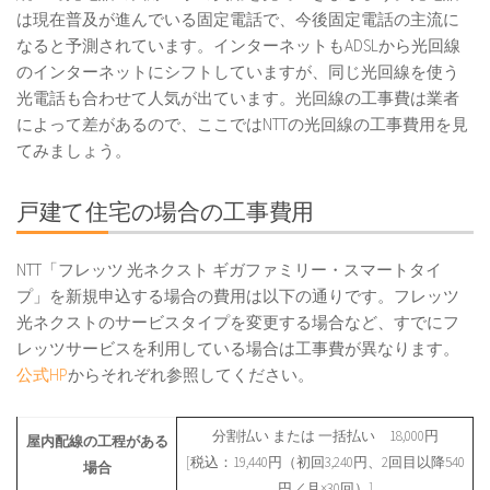
は現在普及が進んでいる固定電話で、今後固定電話の主流に
なると予測されています。インターネットもADSLから光回線
のインターネットにシフトしていますが、同じ光回線を使う
光電話も合わせて人気が出ています。光回線の工事費は業者
によって差があるので、ここではNTTの光回線の工事費用を見
てみましょう。
戸建て住宅の場合の工事費用
NTT「フレッツ 光ネクスト ギガファミリー・スマートタイ
プ」を新規申込する場合の費用は以下の通りです。フレッツ
光ネクストのサービスタイプを変更する場合など、すでにフ
レッツサービスを利用している場合は工事費が異なります。
公式HP
からそれぞれ参照してください。
分割払い または 一括払い 18,000円
屋内配線の工程がある
[税込：19,440円（初回3,240円、2回目以降540
場合
円／月×30回）]