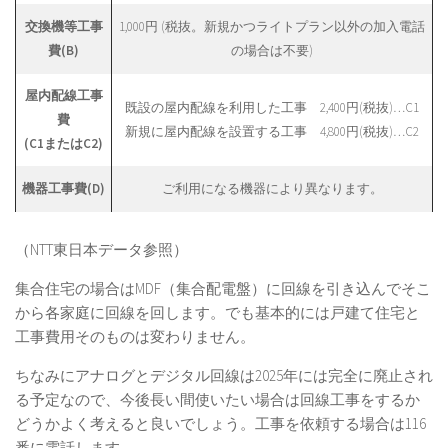
交換機等工事
1,000円 (税抜。新規かつライトプラン以外の加入電話
費(B)
の場合は不要)
屋内配線工事
既設の屋内配線を利用した工事 2,400円(税抜)…C1
費
新規に屋内配線を設置する工事 4,800円(税抜)…C2
(C1またはC2)
機器工事費(D)
ご利用になる機器により異なります。
（NTT東日本データ参照）
集合住宅の場合はMDF（集合配電盤）に回線を引き込んでそこ
から各家庭に回線を回します。でも基本的には戸建て住宅と
工事費用そのものは変わりません。
ちなみにアナログとデジタル回線は2025年には完全に廃止され
る予定なので、今後長い間使いたい場合は回線工事をするか
どうかよく考えると良いでしょう。工事を依頼する場合は116
番に電話します。